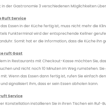
bt in der Gastronomie 3 verschiedenen Möglichkeiten übe
 Ruft Service
as Essen in der Küche fertig ist, muss nicht mehr die Kli
ittels Funkterminal wird der entsprechende Kellner gerufe
duhr. Somit hat er die Information, dass die Küche ihn g
ce ruft Gast
llem in Restaurants mit Checkout-Kasse möchten Sie, das
 suchen und nicht noch 10 Minuten im Weg rumstehen. Si
mit. Wenn das Essen dann fertig ist, rufen Sie einfach de
, und signalisiert ihm, dass er sein Essen abholen kann.
ruft Service
ser Konstellation installieren Sie in ihren Tischen ein Ru