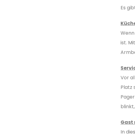
Es gi
Küche
Wenn d
ist. M
Armban
Servi
Vor a
Platz
Pager 
blinkt
Gast 
In die