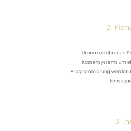
2. Pla
Unsere erfahrenen Pro
Kassensystems um ein
Programmierung werden I
konsequen
3. I